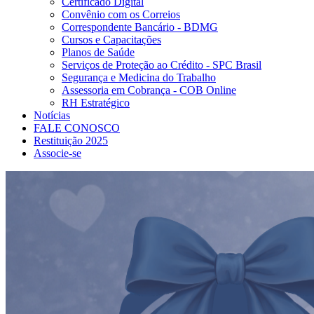
Certificado Digital
Convênio com os Correios
Correspondente Bancário - BDMG
Cursos e Capacitações
Planos de Saúde
Serviços de Proteção ao Crédito - SPC Brasil
Segurança e Medicina do Trabalho
Assessoria em Cobrança - COB Online
RH Estratégico
Notícias
FALE CONOSCO
Restituição 2025
Associe-se