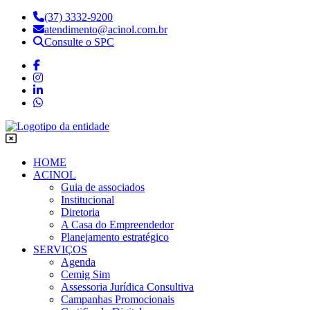
(37) 3332-9200
atendimento@acinol.com.br
Consulte o SPC
HOME
ACINOL
Guia de associados
Institucional
Diretoria
A Casa do Empreendedor
Planejamento estratégico
SERVIÇOS
Agenda
Cemig Sim
Assessoria Jurídica Consultiva
Campanhas Promocionais